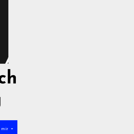
ch
g
t mir