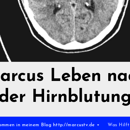
arcus Leben na
der Hirnblutun
ommen in meinem Blog http://marcustv.de
Was Hilf