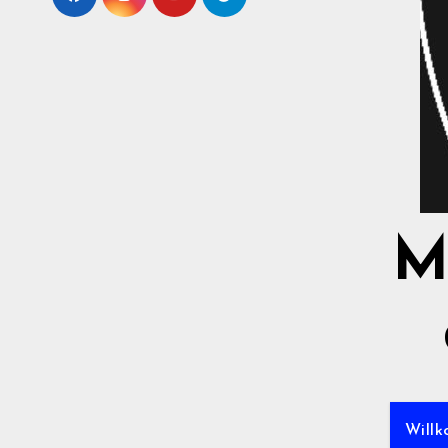
M
Willk