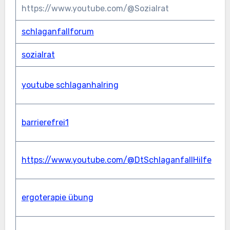
https://www.youtube.com/@Sozialrat
v
schlaganfallforum
s
sozialrat
s
y
youtube schlaganhalring
s
y
barrierefrei1
r
y
https://www.youtube.com/@DtSchlaganfallHilfe
S
y
ergoterapie übung
E
y