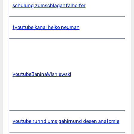
s
schulung zumschlaganfalhelfer
s
g
tyoutube kanal heiko neuman
V
g
V
s
t
youtubeJaninaWisniewski
b
g
h
h
t
youtube runnd ums gehirnund desen anatomie
G