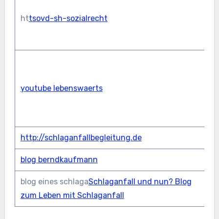
d
ht
tsovd-sh-sozialrecht
g
d
E
S
youtube lebenswaerts
R
u
d
http://schlaganfallbegleitung.de
w
blog berndkaufmann
b
blog eines schlaga
Schlaganfall und nun? Blog
zum Leben mit Schlaganfall