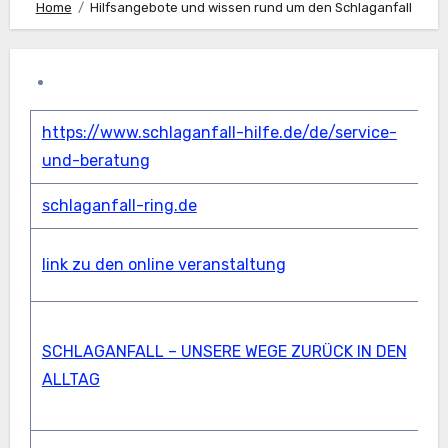
Home
Hilfsangebote und wissen rund um den Schlaganfall
https://www.schlaganfall-hilfe.de/de/service-
b
und-beratung
schlaganfall-ring.de
s
s
link zu den online veranstaltung
V
f
SCHLAGANFALL – UNSERE WEGE ZURÜCK IN DEN
S
ALLTAG
U
D